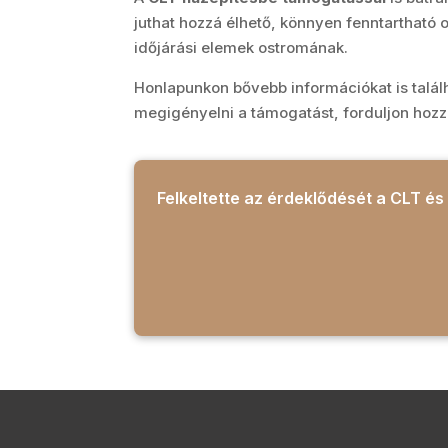
juthat hozzá élhető, könnyen fenntartható o
időjárási elemek ostromának.
Honlapunkon bővebb információkat is találha
megigényelni a támogatást, forduljon hozz
Felkeltette az érdeklődését a CLT é