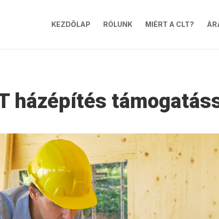
KEZDŐLAP
RÓLUNK
MIÉRT A CLT?
ÁR
T házépítés támogatáss