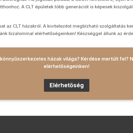
tthonhoz. A CLT épületek több generációt is képesek kiszolgál
t az CLT házakról. A kivitelezést megbízható szolgáltatás keret
ánk bizalommal elérhetőségeinken! Készséggel állunk az érd
s könnyűszerkezetes házak világa? Kérdése mertült fel?
elérhetőségeinken!
Elérhetőség