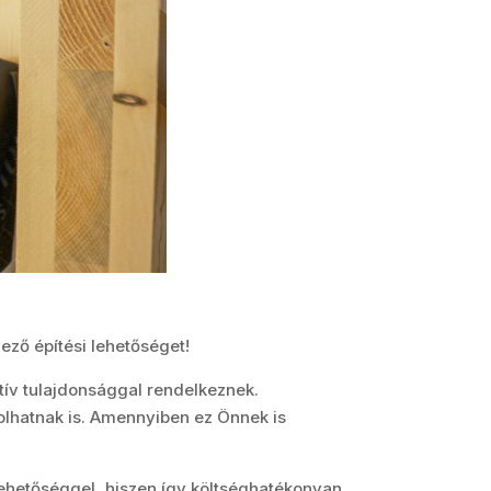
ező építési lehetőséget!
tív tulajdonsággal rendelkeznek.
olhatnak is. Amennyiben ez Önnek is
 lehetőséggel, hiszen így költséghatékonyan