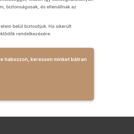
ni, biztonságosak, és ellenállnak az
ein belül biztosítjuk. Ha sikerült
eklődők rendelkezésére.
 Ne habozzon, keressen minket bátran