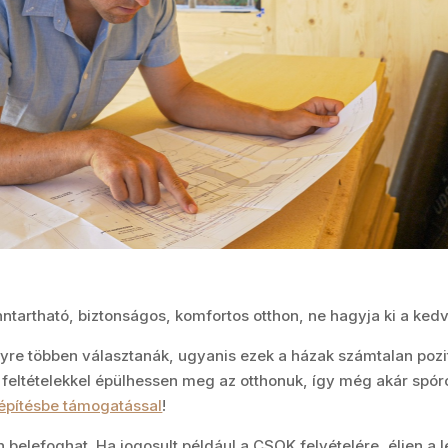
ntartható, biztonságos, komfortos otthon, ne hagyja ki a kedv
gyre többen választanák, ugyanis ezek a házak számtalan pozi
eltételekkel épülhessen meg az otthonuk, így még akár spór
építésbe támogatással
!
n belefoghat. Ha jogosult például a CSOK felvételére, éljen a