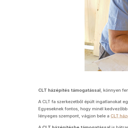
CLT házépítés támogatással
, könnyen fen
A CLT fa szerkezetből épült ingatlanokat e
Egyeseknek fontos, hogy minél kedvezőbb f
lényeges szempont, vágjon bele a
CLT ház
A
CLT házépítésbe támogatással
is bátra