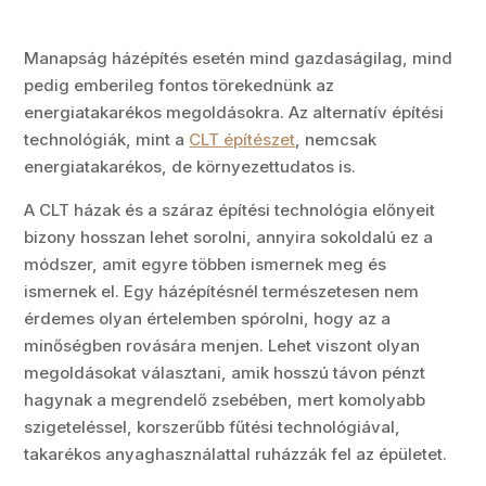
Manapság házépítés esetén mind gazdaságilag, mind
pedig emberileg fontos törekednünk az
energiatakarékos megoldásokra. Az alternatív építési
technológiák, mint a
CLT építészet
, nemcsak
energiatakarékos, de környezettudatos is.
A CLT házak és a száraz építési technológia előnyeit
bizony hosszan lehet sorolni, annyira sokoldalú ez a
módszer, amit egyre többen ismernek meg és
ismernek el. Egy házépítésnél természetesen nem
érdemes olyan értelemben spórolni, hogy az a
minőségben rovására menjen. Lehet viszont olyan
megoldásokat választani, amik hosszú távon pénzt
hagynak a megrendelő zsebében, mert komolyabb
szigeteléssel, korszerűbb fűtési technológiával,
takarékos anyaghasználattal ruházzák fel az épületet.