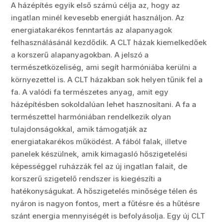
A házépítés egyik első számú célja az, hogy az
ingatlan minél kevesebb energiát használjon. Az
energiatakarékos fenntartás az alapanyagok
felhasználásánál kezdődik. A CLT házak kiemelkedőek
a korszerű alapanyagokban. A jelszó a
természetközeliség, ami segít harmóniába kerülni a
környezettel is. A CLT házakban sok helyen tűnik fel a
fa. A valódi fa természetes anyag, amit egy
házépítésben sokoldalúan lehet hasznosítani. A fa a
természettel harmóniában rendelkezik olyan
tulajdonságokkal, amik támogatják az
energiatakarékos működést. A fából falak, illetve
panelek készülnek, amik kimagasló hőszigetelési
képességgel ruházzák fel az új ingatlan falait, de
korszerű szigetelő rendszer is kiegészíti a
hatékonyságukat. A hőszigetelés minősége télen és
nyáron is nagyon fontos, mert a fűtésre és a hűtésre
szánt energia mennyiségét is befolyásolja. Egy új CLT