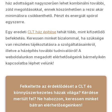
ház adottságait nagyszerűen lehet kombinálni további,
zöld megoldásokkal, ennek köszönhetően a rezsi akár
minimálisra csökkenthető. Pénzt és energiát spórol
egyszerre.
Egy eredeti
CLT ház építése
tehát több, mint kifizetődő
befektetés. Keressen minket bizalommal, ha szüksége
van részletes tájékoztatásra a szolgáltatásainkról,
illetve a házépítés további tudnivalóiról! A
weboldalunkon megadott elérhetőségeink bármelyikén
kapcsolatba léphet velünk!
Felkeltette az érdeklődését a CLT és
könnyűszerkezetes házak világa? Kérdése
mertült fel? Ne habozzon, keressen minket
bátran elérhetőségeinken!