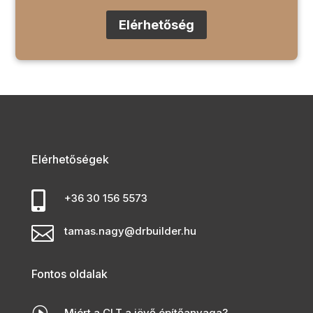
Elérhetőség
Elérhetőségek

+36 30 156 5573

tamas.nagy@drbuilder.hu
Fontos oldalak
I
Miért a CLT a jövő építőanyaga?